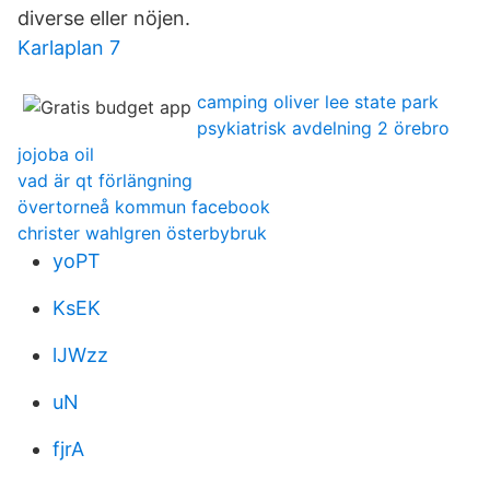
diverse eller nöjen.
Karlaplan 7
camping oliver lee state park
psykiatrisk avdelning 2 örebro
jojoba oil
vad är qt förlängning
övertorneå kommun facebook
christer wahlgren österbybruk
yoPT
KsEK
lJWzz
uN
fjrA