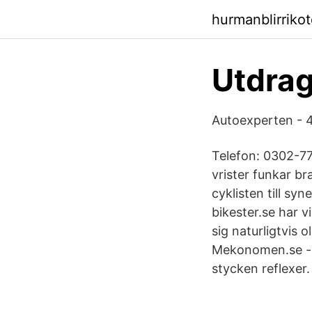
hurmanblirriko
Utdrag
Autoexperten - 4
Telefon: 0302-77
vrister funkar b
cyklisten till sy
bikester.se har vi
sig naturligtvis o
Mekonomen.se -. 
stycken reflexer.