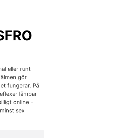
 SFRO
l eller runt
hjälmen gör
det fungerar. På
 reflexer lämpar
illigt online -
 minst sex