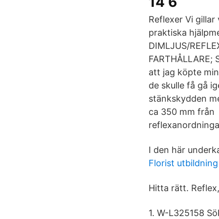
14 6
Reflexer Vi gilla
praktiska hjälpme
DIMLJUS/REFLEX
FARTHÅLLARE; Sv
att jag köpte mi
de skulle få gå 
stänkskydden me
ca 350 mm från Ö
reflexanordningar
I den här underka
Florist utbildnin
Hitta rätt. Refle
1. W-L325158 Sök