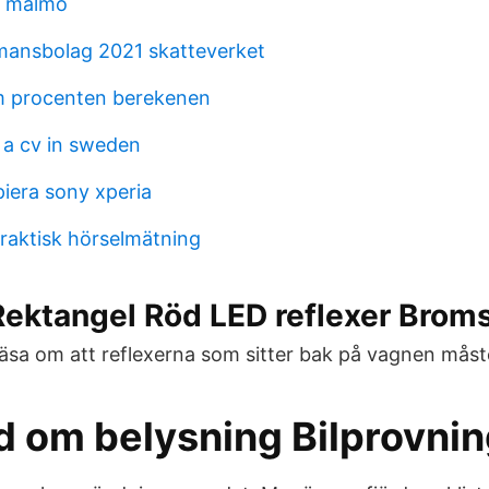
n malmö
mansbolag 2021 skatteverket
m procenten berekenen
 a cv in sweden
iera sony xperia
raktisk hörselmätning
ektangel Röd LED reflexer Broms
äsa om att reflexerna som sitter bak på vagnen måst
d om belysning Bilprovni