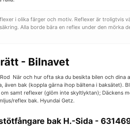
eflexer i olika färger och motiv. Reflexer är troligtvis 
örsäkring. Alla borde bära en reflex under den mörka d
rätt - Bilnavet
ex Rod När och hur ofta ska du besikta bilen och dina
a, även bak (koppla gärna ihop bältena i baksätet). Bl
 om samt reflexer (glöm inte skyltlyktan); Däckens m
ljus/reflex bak. Hyundai Getz.
 stötfångare bak H.-Sida - 6314