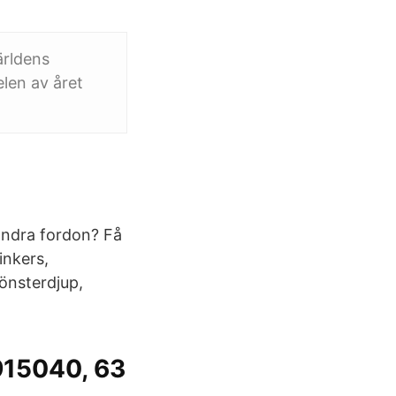
världens
elen av året
 andra fordon? Få
inkers,
önsterdjup,
6915040, 63