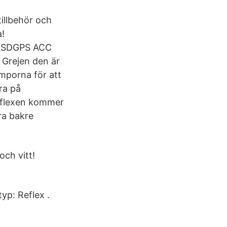
tillbehör och
a!
 ASDGPS ACC
Grejen den är
mporna för att
ra på
eflexen kommer
ra bakre
och vitt!
yp: Reflex .