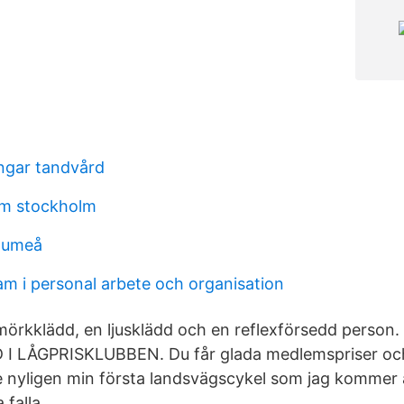
ingar tandvård
um stockholm
r umeå
m i personal arbete och organisation
mörkklädd, en ljusklädd och en reflexförsedd person. 
 I LÅGPRISKLUBBEN. Du får glada medlemspriser oc
e nyligen min första landsvägscykel som jag kommer
 falla.