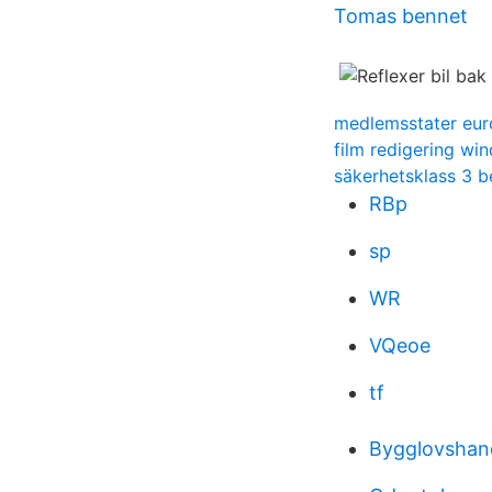
Tomas bennet
medlemsstater eur
film redigering wi
säkerhetsklass 3 b
RBp
sp
WR
VQeoe
tf
Bygglovshand