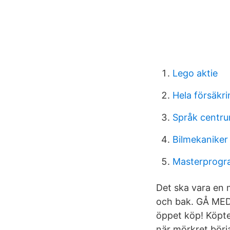
Lego aktie
Hela försäkr
Språk centr
Bilmekanike
Masterprogra
Det ska vara en 
och bak. GÅ MED
öppet köp! Köpt
när mörkret börja