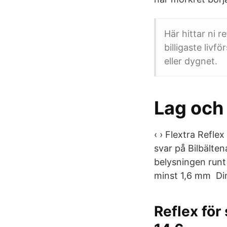
Här hittar ni r
billigaste livf
eller dygnet.
Lag och 
‹ › Flextra Refl
svar på Bilbälten
belysningen runt
minst 1,6 mm Dim
Reflex för