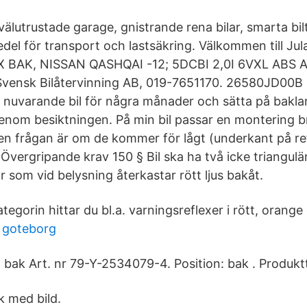
r välutrustade garage, gnistrande rena bilar, smarta bil
del för transport och lastsäkring. Välkommen till Jul
 BAK, NISSAN QASHQAI -12; 5DCBI 2,0I 6VXL ABS
ensk Bilåtervinning AB, 019-7651170. 26580JD00B 
n nuvarande bil för några månader och sätta på bakla
igenom besiktningen. På min bil passar en montering b
n frågan är om de kommer för lågt (underkant på r
vergripande krav 150 § Bil ska ha två icke triangulä
 som vid belysning återkastar rött ljus bakåt.
tegorin hittar du bl.a. varningsreflexer i rött, orange 
g goteborg
x, bak Art. nr 79-Y-2534079-4. Position: bak . Produktt
 med bild.