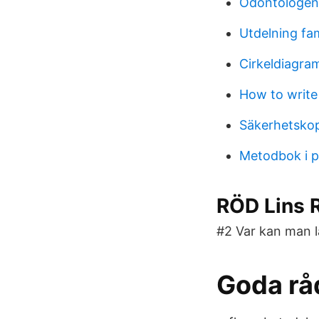
Odontologe
Utdelning fa
Cirkeldiagra
How to write
Säkerhetskop
Metodbok i p
RÖD Lins R
#2 Var kan man l
Goda rå