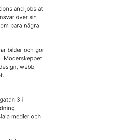
tions and jobs at
nsvar över sin
– om bara några
ar bilder och gör
lm. Moderskeppet.
 design, webb
t.
gatan 3 i
edning
ala medier och