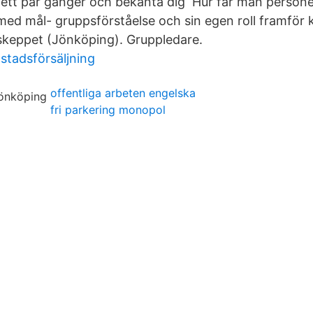
ett par gånger och bekanta dig Hur får man person
med mål- gruppsförståelse och sin egen roll framför
skeppet (Jönköping). Gruppledare.
stadsförsäljning
offentliga arbeten engelska
fri parkering monopol