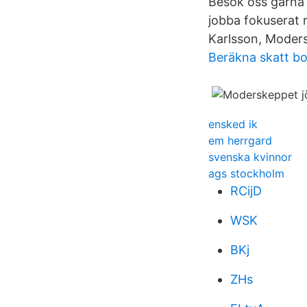
Besök oss gärna 
jobba fokuserat 
Karlsson, Moder
Beräkna skatt bo
ensked ik
em herrgard
svenska kvinnor
ags stockholm
RCijD
WSK
BKj
ZHs