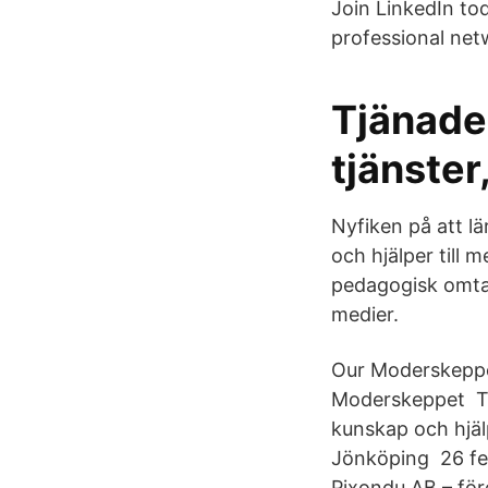
Join LinkedIn to
professional net
Tjänade
tjänster
Nyfiken på att l
och hjälper till 
pedagogisk omtan
medier.
Our Moderskeppe
Moderskeppet Th
kunskap och hjälp
Jönköping 26 feb 
Pixondu AB – fö