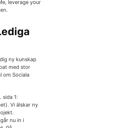
e, leverage your
den.
Lediga
 dig ny kunskap
apat med stor
l om Sociala
sida 1:
). Vi älskar ny
ojekt.
år nu in i
t. På