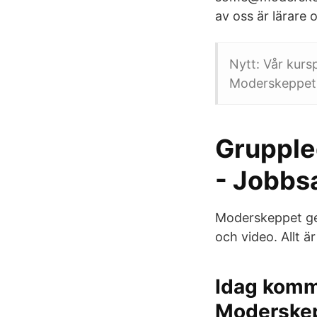
av oss är lärare o
Nytt: Vår kursp
Moderskeppet
Grupple
- Jobbsa
Moderskeppet ger
och video. Allt 
Idag komme
Moderske