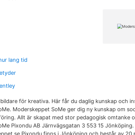
hur lang tid
betyder
entley
bildare för kreativa. Här får du daglig kunskap och in
Me. Moderskeppet SoMe ger dig ny kunskap om soci
föring. Allt är skapat med stor pedagogisk omtanke 
Me Pixondu AB Järnvägsgatan 3 553 15 Jönköping.
et.se Pixondu finns i Jönköping och består av 20 p