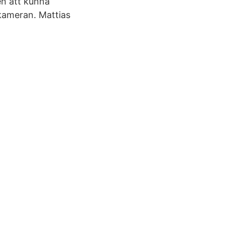
en att kunna
 kameran. Mattias