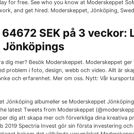
day for free. See who you know at Moderskeppet SoM
work, and get hired. Moderskeppet, Jönköping, Swe
 64672 SEK på 3 veckor: 
, Jönköpings
ära dig mer? Besök Moderskeppet. Moderskeppet ger
med problem i foto, design, webb och video. Allt är sk
ke och erfarenhet. Mer om oss. Nytt: Vår kursporta
t Jönköping albumeller se Moderskeppet Jönköping. 
e latest Tweets from Moderskeppet (@moderskeppet
er dig att skapa mer och förverkliga dina kreativa pr
2019 Spectria Invest gör sin första investering och g
retaget bakom det välkända varumärket Moderskeppe