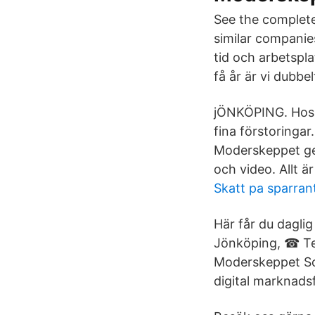
See the complete
similar companie
tid och arbetspl
få år är vi dubb
jÖNKÖPING. Hos os
fina förstoringar
Moderskeppet ger
och video. Allt 
Skatt pa sparran
Här får du dagli
Jönköping, ☎ Te
Moderskeppet So
digital marknads