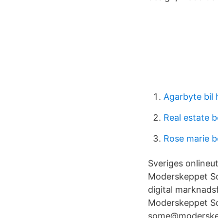
Agarbyte bil 
Real estate 
Rose marie b
Sveriges onlineut
Moderskeppet So
digital marknads
Moderskeppet So
some@moderskepp