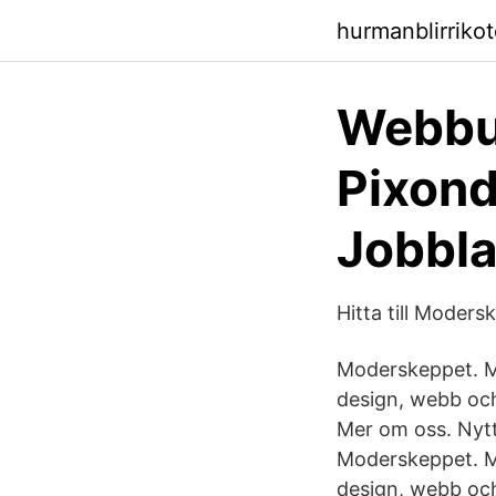
hurmanblirriko
Webbut
Pixond
Jobbl
Hitta till Moder
Moderskeppet. Mo
design, webb och
Mer om oss. Nytt:
Moderskeppet. Mo
design, webb och