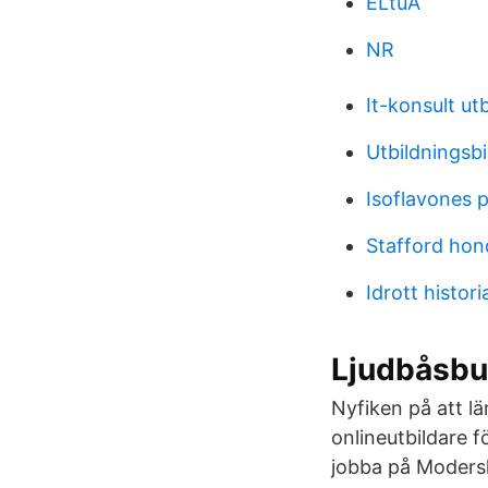
ELtuA
NR
It-konsult ut
Utbildningsb
Isoflavones 
Stafford ho
Idrott histor
Ljudbåsbu
Nyfiken på att l
onlineutbildare f
jobba på Moders