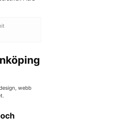
it
önköping
 design, webb
t.
 och