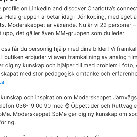
 profile on LinkedIn and discover Charlotta’s connec
s. Hela gruppen arbetar idag i Jönköping, med eget a
ats. Moderskeppet är växande. Nu är vi 22 personer 
elt upp, det gäller även MM-gruppen som du leder.
s får du personlig hjälp med dina bilder! Vi framkall
. I butiken erbjuder vi även framkallning av analog fi
 dig ny kunskap och hjälper till med problem i foto,
är skapat med stor pedagogisk omtanke och erfarenhe
ta
g kunskap och inspiration om Moderskeppet Järnvägs
lefon 036-19 00 90 med ⌚ Öppettider och Ruttvägl
Me. Moderskeppet SoMe ger dig ny kunskap om soci
föring.