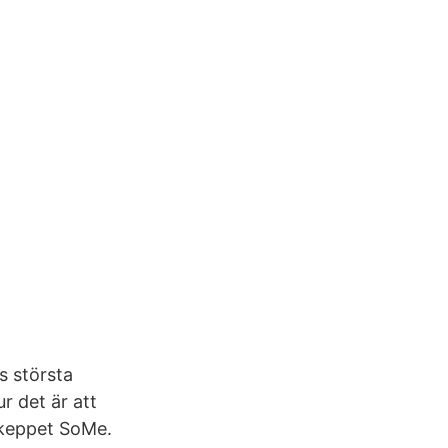
s största
r det är att
skeppet SoMe.