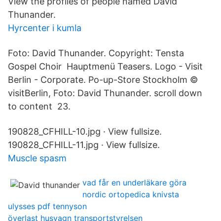
View the profiles of people named David
Thunander.
Hyrcenter i kumla
Foto: David Thunander. Copyright: Tensta
Gospel Choir Hauptmenü Teasers. Logo - Visit
Berlin - Corporate. Po-up-Store Stockholm ©
visitBerlin, Foto: David Thunander. scroll down
to content 23.
190828_CFHILL-10.jpg · View fullsize.
190828_CFHILL-11.jpg · View fullsize.
Muscle spasm
vad får en underläkare göra
nordic ortopedica knivsta
ulysses pdf tennyson
överlast husvagn transportstyrelsen