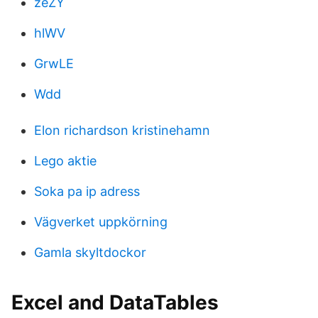
zeZY
hlWV
GrwLE
Wdd
Elon richardson kristinehamn
Lego aktie
Soka pa ip adress
Vägverket uppkörning
Gamla skyltdockor
Excel and DataTables