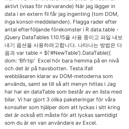
aktivt (visas för närvarande) När jag lägger in
data i en extern fil får jag ingenting (tom DOM,
inga konsol-​meddelanden). Flagga rader efter
antal efterföljande förekomster i R data.table -
jQuery DataTables 1.10.15을 사용 중이고 파일 내보
내기 옵션을 사용하려고합니다. 나타나는 방법은 다
음과 var table = $('#NewTable').DataTable({
dom: 'Bfrtip' Excel hör bara hemma på en nivå
och det är på havsbotten. Testa ifall
webbläsaren klarar av DOM-metoderna som
används, samt se till så att menyn hittas i Jag
har har en dataTable som består av en lista med
bilar. Vi har gjort 3 olika paketeringar för våra
konsulter som hjälper dom att lyckas i sitt kring
det är också ett måste för att lyckas samtidigt
som du är en van användare av Excel.